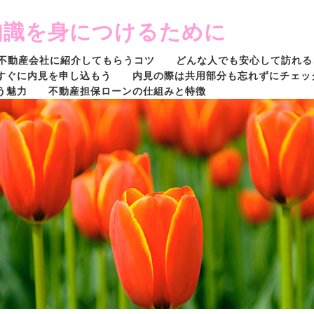
知識を身につけるために
不動産会社に紹介してもらうコツ
どんな人でも安心して訪れる
すぐに内見を申し込もう
内見の際は共用部分も忘れずにチェッ
う魅力
不動産担保ローンの仕組みと特徴
産会社に問い合わせよう
不動産物件を保有するメリットとイン
いいのか